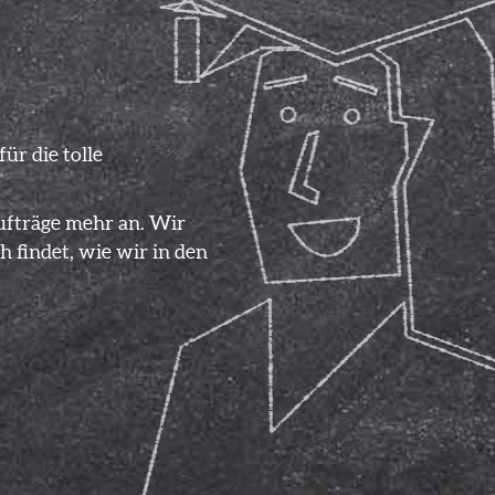
ür die tolle
ufträge mehr an. Wir
h findet, wie wir in den